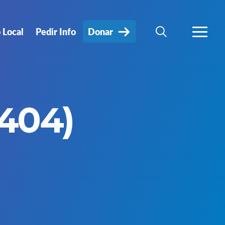
 Local
Pedir Info
Donar
BÚSQUEDA
MÁS
404)