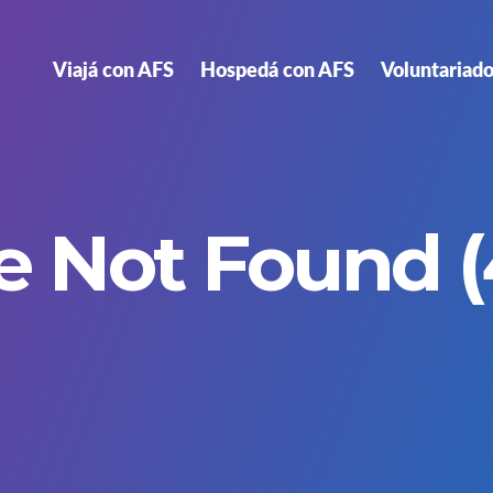
Viajá con AFS
Hospedá con AFS
Voluntariado
e Not Found (