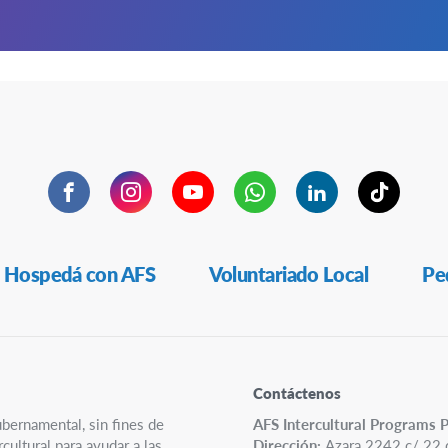
Facebook
Instagram
YouTube
WhatsApp
LinkedIn
TikTok
Hospedá con AFS
Voluntariado Local
Ped
Contáctenos
ubernamental, sin fines de
AFS Intercultural Programs 
ultural para ayudar a las
Dirección:
Azara 2242 c/ 22 