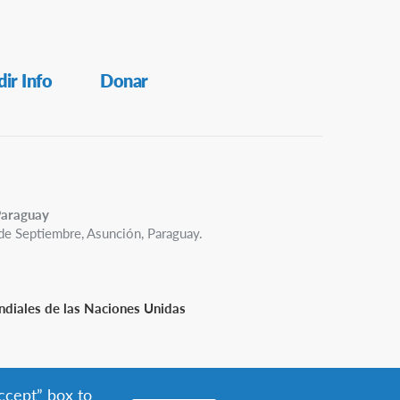
ir Info
Donar
Paraguay
de Septiembre, Asunción, Paraguay.
diales de las Naciones Unidas
accept” box to