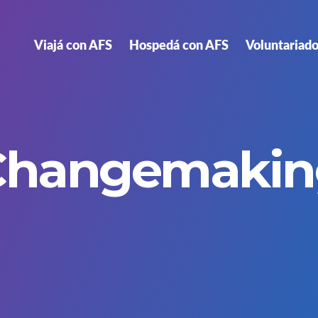
Viajá con AFS
Hospedá con AFS
Voluntariado
Changemakin