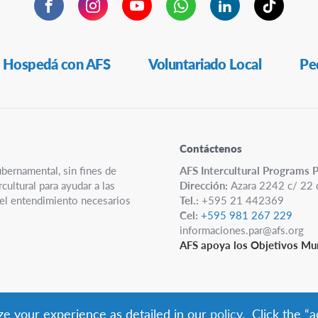
Facebook
Instagram
YouTube
WhatsApp
LinkedIn
TikTok
Hospedá con AFS
Voluntariado Local
Ped
Contáctenos
ubernamental, sin fines de
AFS Intercultural Programs 
ultural para ayudar a las
Dirección:
Azara 2242 c/ 22 
y el entendimiento necesarios
Tel.:
+595 21 442369
Cel:
+595 981 267 229
informaciones.par@afs.org
AFS apoya los Objetivos Mun
ize your experience as detailed in our
policy
. Click the “