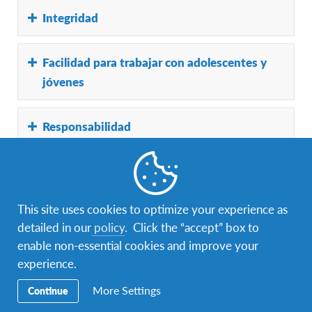
Aceptar y cumplir las Políticas y Reglamentos
Integridad
que rigen a AFS.
Ser una persona íntegra y de reconocida calidad
Facilidad para trabajar con adolescentes y
moral.
jóvenes
Responsabilidad
Cumplir responsablemente con los
Idealismo
compromisos adquiridos.
This site uses cookies to optimize your experience as
Tener deseos de trabajar por la Misión y el ideal
Tener capacidad de trabajar en equipo
detailed in our
policy
. Click the “accept” box to
de AFS.
enable non-essential cookies and improve your
Dinamísmo
experience.
More Settings
Continue
Ser una persona dinámica y activa, dando lo
Tolerancia