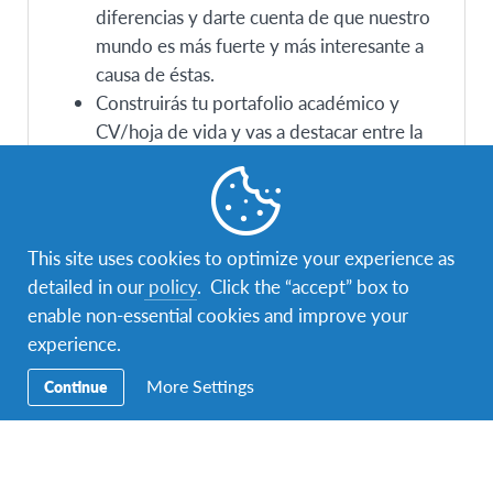
diferencias y darte cuenta de que nuestro
mundo es más fuerte y más interesante a
causa de éstas.
Construirás tu portafolio académico y
CV/hoja de vida y vas a destacar entre la
multitud cuando apliques a la universidad,
algún trabajo, becas, entre otros, por la
experiencia intercultural adquirida.
Se abrirán nuevas oportunidades que te
This site uses cookies to optimize your experience as
pueden ayudar a descubrir tu camino en la
detailed in our
policy
. Click the “accept” box to
vida.
enable non-essential cookies and improve your
experience.
More Settings
Continue
¿Por qué debería elegir AFS?
AFS te ofrece experiencias internacionales
¿Qué hace AFS diferente de otros programas
cuidadosamente diseñadas, que son