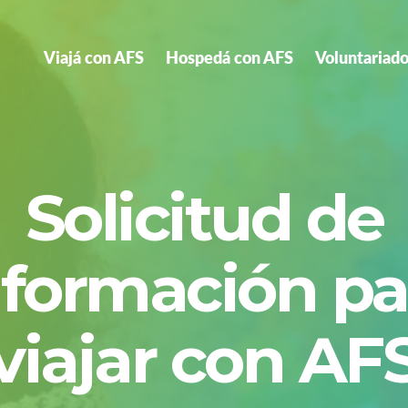
Viajá con AFS
Hospedá con AFS
Voluntariado
Solicitud de
nformación pa
viajar con AF