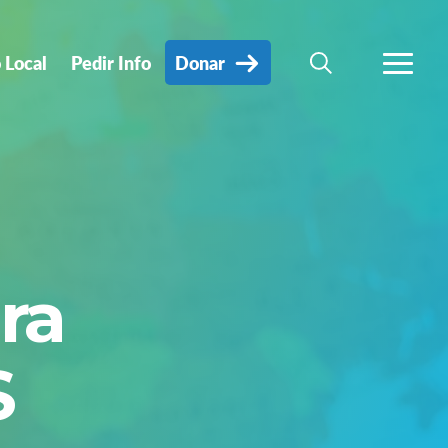
 Local
Pedir Info
Donar
BÚSQUEDA
MÁS
ra
S