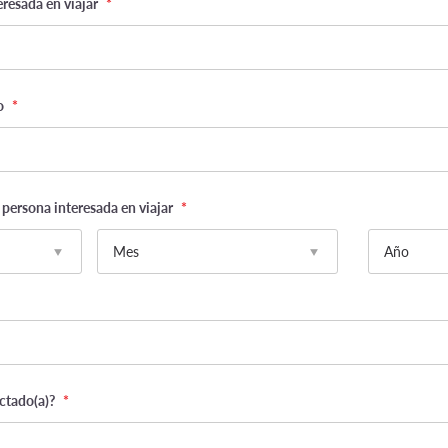
eresada en viajar
*
o
*
 persona interesada en viajar
*
Mes
Año
ctado(a)?
*