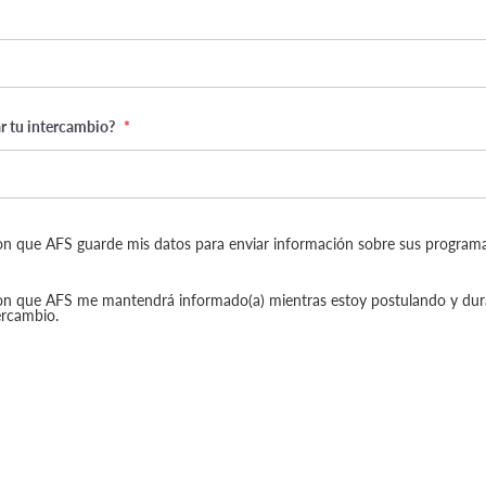
 tu intercambio?
*
n que AFS guarde mis datos para enviar información sobre sus programa
on que AFS me mantendrá informado(a) mientras estoy postulando y dur
ercambio.