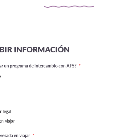
IBIR INFORMACIÓN
ear un programa de intercambio con AFS?
*
D
 legal
n viajar
resada en viajar
*