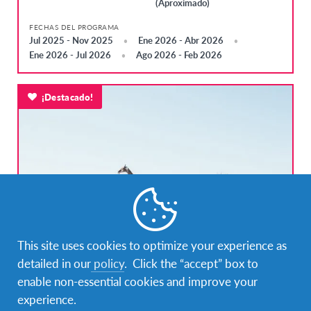
(Aproximado)
FECHAS DEL PROGRAMA
Jul 2025 - Nov 2025
Ene 2026 - Abr 2026
Ene 2026 - Jul 2026
Ago 2026 - Feb 2026
¡Destacado!
This site uses cookies to optimize your experience as
Programa Colegial en Sudáfrica
detailed in our
policy
. Click the “accept” box to
enable non-essential cookies and improve your
Sudafrica
DESTINO
experience.