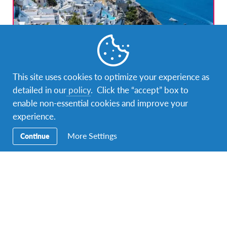
Programa colegial en Grecia
This site uses cookies to optimize your experience as
DURACIÓN
COSTO
detailed in our
policy
. Click the “accept” box to
Varias duraciones
$ 9.200 (Aproximado)
enable non-essential cookies and improve your
FECHAS DEL PROGRAMA
experience.
Ene 2024 - Jun 2024
Ago 2024 - Feb 2025
More Settings
Continue
¡Destacado!